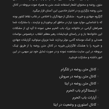
متون روضه و محتوای اشعار استفاده شده، متن به همراه صوت مربوطه در کانال
متن روضه بارگزاری و در اختیار خادمین این آستان قرار میگیرد.
گارگروه جهادی و خیریه : متشکل از جهادگران با اخلاص در غالب نقاط کشور بوده
که با شناسایی موارد مورد نیاز در مناطق کم برخوردار و نیازمند ، با مشارکت شما
همراهان گرامی در خانواده بزرک باب الحرم سعی نموده تا گره ای از مشکلات
این خانوادها باز و در راستای فرمایشات رهبر معظم انقلاب درخصوص مواسات
همدلی و کمک مومنانه گامی موثر بردارند شما عزیزان میتوانید گزارشات جهادی
و خیریه را با هشتک #گزارش_خیریه در کانال متن روضه یا از طریق لینک
مربوطه در این سایت مشاهده نموده و در صورت تمایل خود نیز سهمی در این
امور داشته و مشارکت فرمایید.
🔸
کانال متن روضه در تلگرام
🔸
کانال متن روضه در سروش
🔸
کانال متن روضه در ایتا
🔸
اینستاگرام باب الحرم
🔸
آپارات باب الحرم
🔸
کانال استوری و وضعیت در ایتا