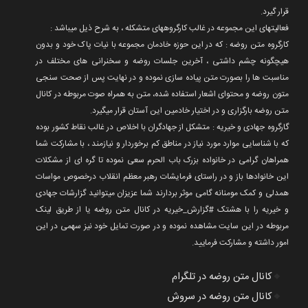
قرار گیرد.
فعالیتهای این مجموعه در غالب کارگروههای متشکله ، به شرح ذیل میباشد :
کارگروه متن روضه : که در این حوزه خادمان مجموعه با نیات پاک خود و بدون
هیچگونه چشم داشتی ، آخرین جلسات روضه و سخنرانی های مختلف در
مناسبت ها را بصورت متن پیاده سازی نموده و در نهایت پس از صحت سنجی
متون روضه و محتوای اشعار استفاده شده، متن به همراه صوت مربوطه در کانال
متن روضه بارگزاری و در اختیار خادمین این آستان قرار میگیرد.
گارگروه جهادی و خیریه : متشکل از جهادگران با اخلاص در غالب نقاط کشور بوده
که با شناسایی موارد مورد نیاز در مناطق کم برخوردار و نیازمند ، با مشارکت شما
همراهان گرامی در خانواده بزرک باب الحرم سعی نموده تا گره ای از مشکلات
این خانوادها باز و در راستای فرمایشات رهبر معظم انقلاب درخصوص مواسات
همدلی و کمک مومنانه گامی موثر بردارند شما عزیزان میتوانید گزارشات جهادی
و خیریه را با هشتک #گزارش_خیریه در کانال متن روضه یا از طریق لینک
مربوطه در این سایت مشاهده نموده و در صورت تمایل خود نیز سهمی در این
امور داشته و مشارکت فرمایید.
🔸
کانال متن روضه در تلگرام
🔸
کانال متن روضه در سروش