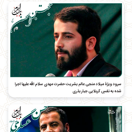
سرود ویژۀ میلاد منجی عالم بشریت حضرت مهدی سلام الله علیها اجرا
شده به نفسِ کربلایی جبار بذری