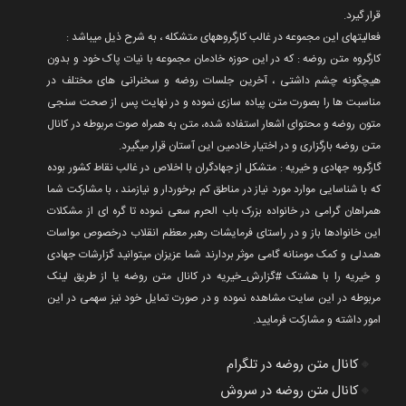
قرار گیرد.
فعالیتهای این مجموعه در غالب کارگروههای متشکله ، به شرح ذیل میباشد :
کارگروه متن روضه : که در این حوزه خادمان مجموعه با نیات پاک خود و بدون
هیچگونه چشم داشتی ، آخرین جلسات روضه و سخنرانی های مختلف در
مناسبت ها را بصورت متن پیاده سازی نموده و در نهایت پس از صحت سنجی
متون روضه و محتوای اشعار استفاده شده، متن به همراه صوت مربوطه در کانال
متن روضه بارگزاری و در اختیار خادمین این آستان قرار میگیرد.
گارگروه جهادی و خیریه : متشکل از جهادگران با اخلاص در غالب نقاط کشور بوده
که با شناسایی موارد مورد نیاز در مناطق کم برخوردار و نیازمند ، با مشارکت شما
همراهان گرامی در خانواده بزرک باب الحرم سعی نموده تا گره ای از مشکلات
این خانوادها باز و در راستای فرمایشات رهبر معظم انقلاب درخصوص مواسات
همدلی و کمک مومنانه گامی موثر بردارند شما عزیزان میتوانید گزارشات جهادی
و خیریه را با هشتک #گزارش_خیریه در کانال متن روضه یا از طریق لینک
مربوطه در این سایت مشاهده نموده و در صورت تمایل خود نیز سهمی در این
امور داشته و مشارکت فرمایید.
🔸
کانال متن روضه در تلگرام
🔸
کانال متن روضه در سروش