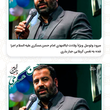
سرود وتوسل ویژهٔ ولادت اباالمهدی امام‌ حسن عسکری علیه السلام اجرا
شده به نفس کربلایی جبار بذری