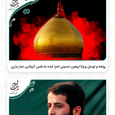
روضه و توسل ویژهٔ اربعین حسینی اجرا شده به نفسِ کربلایی جبار بذری