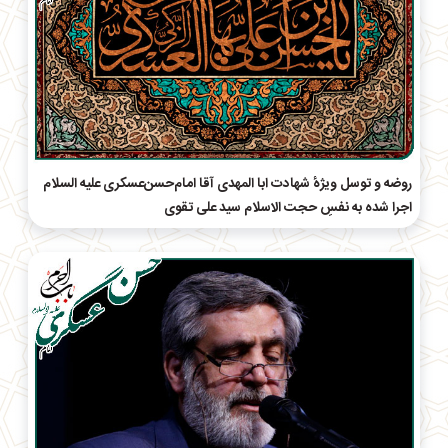
روضه و توسل ویژهٔ شهادت ابا المهدی آقا امام‌حسن‌عسکری علیه السلام
اجرا شده به نفسِ حجت الاسلام سید علی تقوی