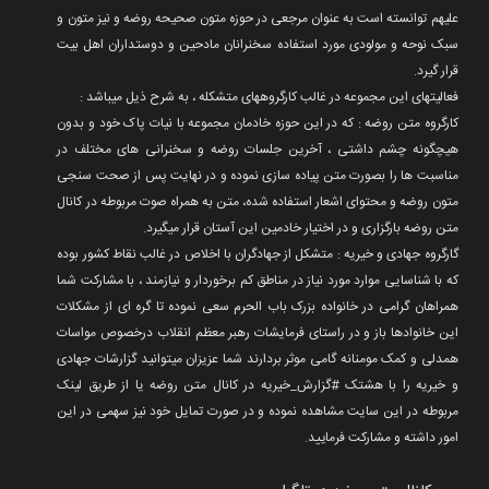
علیهم توانسته است به عنوان مرجعی در حوزه متون صحیحه روضه و نیز متون و
سبک نوحه و مولودی مورد استفاده سخنرانان مادحین و دوستداران اهل بیت
قرار گیرد.
فعالیتهای این مجموعه در غالب کارگروههای متشکله ، به شرح ذیل میباشد :
کارگروه متن روضه : که در این حوزه خادمان مجموعه با نیات پاک خود و بدون
هیچگونه چشم داشتی ، آخرین جلسات روضه و سخنرانی های مختلف در
مناسبت ها را بصورت متن پیاده سازی نموده و در نهایت پس از صحت سنجی
متون روضه و محتوای اشعار استفاده شده، متن به همراه صوت مربوطه در کانال
متن روضه بارگزاری و در اختیار خادمین این آستان قرار میگیرد.
گارگروه جهادی و خیریه : متشکل از جهادگران با اخلاص در غالب نقاط کشور بوده
که با شناسایی موارد مورد نیاز در مناطق کم برخوردار و نیازمند ، با مشارکت شما
همراهان گرامی در خانواده بزرک باب الحرم سعی نموده تا گره ای از مشکلات
این خانوادها باز و در راستای فرمایشات رهبر معظم انقلاب درخصوص مواسات
همدلی و کمک مومنانه گامی موثر بردارند شما عزیزان میتوانید گزارشات جهادی
و خیریه را با هشتک #گزارش_خیریه در کانال متن روضه یا از طریق لینک
مربوطه در این سایت مشاهده نموده و در صورت تمایل خود نیز سهمی در این
امور داشته و مشارکت فرمایید.