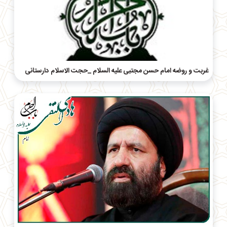
غربت و روضه امام حسن مجتبی علیه السلام _حجت الاسلام دارستانی