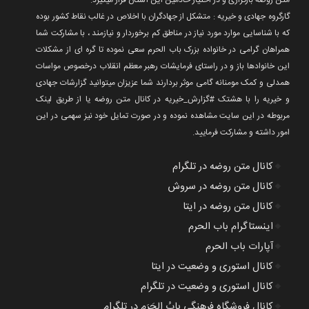
متن روضه بارگزاری و در اختیار خادمین این آستان قرار میگیرد.
گارگروه جهادی و خیریه : متشکل از جهادگران با اخلاص در غالب نقاط کشور بوده
که با شناسایی موارد مورد نیاز در مناطق کم برخوردار و نیازمند ، با مشارکت شما
همراهان گرامی در خانواده بزرک باب الحرم سعی نموده تا گره ای از مشکلات
این خانوادها باز و در راستای فرمایشات رهبر معظم انقلاب درخصوص مواسات
همدلی و کمک مومنانه گامی موثر بردارند شما عزیزان میتوانید گزارشات جهادی
و خیریه را با هشتک #گزارش_خیریه در کانال متن روضه یا از طریق لینک
مربوطه در این سایت مشاهده نموده و در صورت تمایل خود نیز سهمی در این
امور داشته و مشارکت فرمایید.
🔸
کانال متن روضه در تلگرام
🔸
کانال متن روضه در سروش
🔸
کانال متن روضه در ایتا
🔸
اینستاگرام باب الحرم
🔸
آپارات باب الحرم
🔸
کانال استوری و وضعیت در ایتا
🔸
کانال استوری و وضعیت در تلگرام
🔸
کانال فروشگاه فرهنگی بابُ الحَرَم در تلگرام