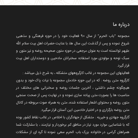
درباره ما
مجموعه "باب الحرم" از سال 90 فعالیت خود را در حوزه فرهنگی و مذهبی
شروع نموده و پس از گذشت این سال ها، با عنایت حضرات اهل بیت سلام الله
علیهم توانسته است به عنوان مرجعی در حوزه متون صحیحه روضه و نیز متون و
سبک نوحه و مولودی مورد استفاده سخنرانان مادحین و دوستداران اهل بیت
قرار گیرد.
فعالیتهای این مجموعه در غالب کارگروههای متشکله ، به شرح ذیل میباشد :
کارگروه متن روضه : که در این حوزه خادمان مجموعه با نیات پاک خود و بدون
هیچگونه چشم داشتی ، آخرین جلسات روضه و سخنرانی های مختلف در
مناسبت ها را بصورت متن پیاده سازی نموده و در نهایت پس از صحت سنجی
متون روضه و محتوای اشعار استفاده شده، متن به همراه صوت مربوطه در کانال
متن روضه بارگزاری و در اختیار خادمین این آستان قرار میگیرد.
گارگروه جهادی و خیریه : متشکل از جهادگران با اخلاص در غالب نقاط کشور بوده
که با شناسایی موارد مورد نیاز در مناطق کم برخوردار و نیازمند ، با مشارکت شما
همراهان گرامی در خانواده بزرک باب الحرم سعی نموده تا گره ای از مشکلات