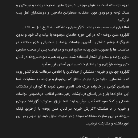
علیهم توانسته است به عنوان مرجعی در حوزه متون صحیحه روضه و نیز متون و
سبک نوحه و مولودی مورد استفاده سخنرانان مادحین و دوستداران اهل بیت
قرار گیرد.
فعالیتهای این مجموعه در غالب کارگروههای متشکله ، به شرح ذیل میباشد :
کارگروه متن روضه : که در این حوزه خادمان مجموعه با نیات پاک خود و بدون
هیچگونه چشم داشتی ، آخرین جلسات روضه و سخنرانی های مختلف در
مناسبت ها را بصورت متن پیاده سازی نموده و در نهایت پس از صحت سنجی
متون روضه و محتوای اشعار استفاده شده، متن به همراه صوت مربوطه در کانال
متن روضه بارگزاری و در اختیار خادمین این آستان قرار میگیرد.
گارگروه جهادی و خیریه : متشکل از جهادگران با اخلاص در غالب نقاط کشور بوده
که با شناسایی موارد مورد نیاز در مناطق کم برخوردار و نیازمند ، با مشارکت شما
همراهان گرامی در خانواده بزرک باب الحرم سعی نموده تا گره ای از مشکلات
این خانوادها باز و در راستای فرمایشات رهبر معظم انقلاب درخصوص مواسات
همدلی و کمک مومنانه گامی موثر بردارند شما عزیزان میتوانید گزارشات جهادی
و خیریه را با هشتک #گزارش_خیریه در کانال متن روضه یا از طریق لینک
مربوطه در این سایت مشاهده نموده و در صورت تمایل خود نیز سهمی در این
امور داشته و مشارکت فرمایید.