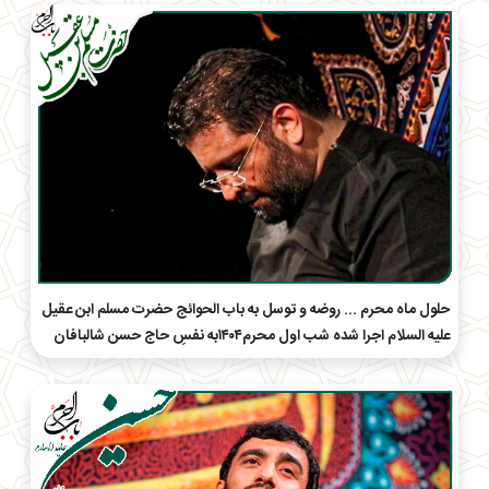
حلول ماه محرم ... روضه و توسل به باب الحوائج حضرت مسلم ابن عقیل
علیه السلام اجرا شده شب اول محرم۱۴۰۴به نفسِ حاج‌ حسن شالبافان