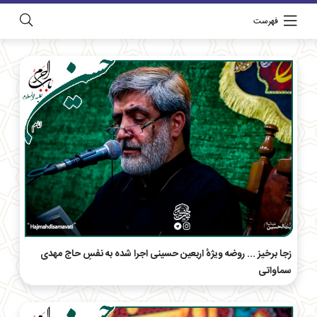
فهرست
زجا برخیز ... روضه ویژهٔ اربعین حسینی اجرا شده به نفسِ حاج مهدی
سماواتی