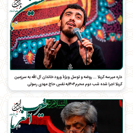
داره میرسه کربلا ... روضه و توسل ویژهٔ ورود خاندان آل الله به سرزمین
کربلا اجرا شده شب دوم محرم۱۴۰۴به نفسِ حاج‌ مهدی رسولی