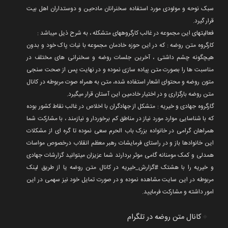
سبک نوحه و مولودی مورد استفاده سخنرانان مادحین و دوستداران اهل بیت
قرار گیرد.
فعالیتهای این مجموعه در غالب کارگروههای متشکله ، به شرح ذیل میباشد :
کارگروه متن روضه : که در این حوزه خادمان مجموعه با نیات پاک خود و بدون
هیچگونه چشم داشتی ، آخرین جلسات روضه و سخنرانی های مختلف در
مناسبت ها را بصورت متن پیاده سازی نموده و در نهایت پس از صحت سنجی
متون روضه و محتوای اشعار استفاده شده، متن به همراه صوت مربوطه در کانال
متن روضه بارگزاری و در اختیار خادمین این آستان قرار میگیرد.
گارگروه جهادی و خیریه : متشکل از جهادگران با اخلاص در غالب نقاط کشور بوده
که با شناسایی موارد مورد نیاز در مناطق کم برخوردار و نیازمند ، با مشارکت شما
همراهان گرامی در خانواده بزرک باب الحرم سعی نموده تا گره ای از مشکلات
این خانوادها باز و در راستای فرمایشات رهبر معظم انقلاب درخصوص مواسات
همدلی و کمک مومنانه گامی موثر بردارند شما عزیزان میتوانید گزارشات جهادی
و خیریه را با هشتک #گزارش_خیریه در کانال متن روضه یا از طریق لینک
مربوطه در این سایت مشاهده نموده و در صورت تمایل خود نیز سهمی در این
امور داشته و مشارکت فرمایید.
🔸
کانال متن روضه در تلگرام