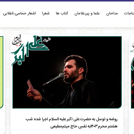
ناجات
مداحان
علما و پیرغلامان
کتاب ها
شعرا
اشعار حماسی،انقلابی
روضه و توسل به حضرت علی اکبر علیه السلام اجرا شده شب
هشتم محرم۱۴۰۳به نفسِ حاج میثم‌مطیعی