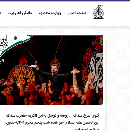
صفحه اصلی
چهارده معصوم
خاندان اهل بيت
م
گلوی سرخ عبدالله... روضه و توسل به ابن الکریم حضرت عبدالله
ابن الحسن علیه السلام اجرا شده شب پنجم محرم۱۴۰۴به نفسِ
حاج‌ میثم مطیعی