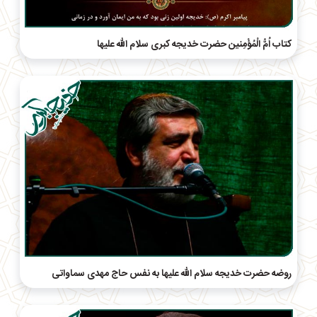
کتاب اُمُّ الْمُؤْمِنين حضرت خدیجه کبری سلام الله علیها
روضه حضرت خدیجه سلام الله علیها به نفس حاج مهدی سماواتی