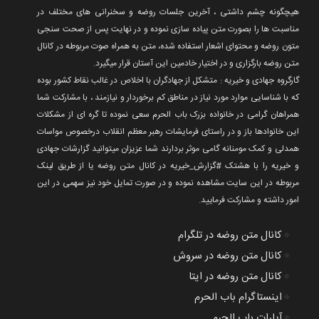
هیچگونه چشم داشتی ، آخرین جلسات روضه و سخنرانی های مختلف در
مناسبت ها را بصورت متن پیاده سازی نموده و در نهایت پس از صحت سنجی
متون روضه و محتوای اشعار استفاده شده، متن به همراه صوت مربوطه در کانال
متن روضه بارگزاری و در اختیار خادمین این آستان قرار میگیرد.
گارگروه جهادی و خیریه : متشکل از جهادگران با اخلاص در غالب نقاط کشور بوده
که با شناسایی موارد مورد نیاز در مناطق کم برخوردار و نیازمند ، با مشارکت شما
همراهان گرامی در خانواده بزرک باب الحرم سعی نموده تا گره ای از مشکلات
این خانوادها باز و در راستای فرمایشات رهبر معظم انقلاب درخصوص مواسات
همدلی و کمک مومنانه گامی موثر بردارند شما عزیزان میتوانید گزارشات جهادی
و خیریه را با هشتک #گزارش_خیریه در کانال متن روضه یا از طریق لینک
مربوطه در این سایت مشاهده نموده و در صورت تمایل خود نیز سهمی در این
امور داشته و مشارکت فرمایید.
🔸
کانال متن روضه در تلگرام
🔸
کانال متن روضه در سروش
🔸
کانال متن روضه در ایتا
🔸
اینستاگرام باب الحرم
🔸
آپارات باب الحرم