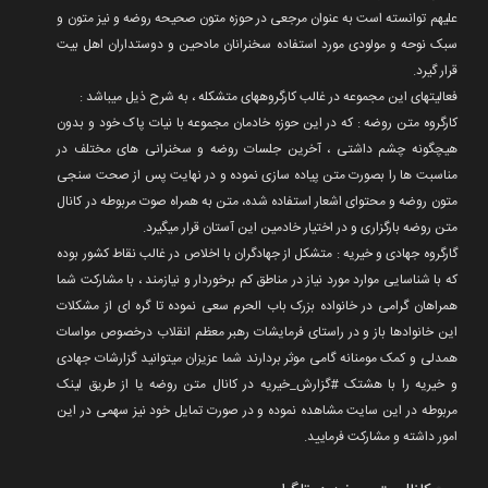
علیهم توانسته است به عنوان مرجعی در حوزه متون صحیحه روضه و نیز متون و
سبک نوحه و مولودی مورد استفاده سخنرانان مادحین و دوستداران اهل بیت
قرار گیرد.
فعالیتهای این مجموعه در غالب کارگروههای متشکله ، به شرح ذیل میباشد :
کارگروه متن روضه : که در این حوزه خادمان مجموعه با نیات پاک خود و بدون
هیچگونه چشم داشتی ، آخرین جلسات روضه و سخنرانی های مختلف در
مناسبت ها را بصورت متن پیاده سازی نموده و در نهایت پس از صحت سنجی
متون روضه و محتوای اشعار استفاده شده، متن به همراه صوت مربوطه در کانال
متن روضه بارگزاری و در اختیار خادمین این آستان قرار میگیرد.
گارگروه جهادی و خیریه : متشکل از جهادگران با اخلاص در غالب نقاط کشور بوده
که با شناسایی موارد مورد نیاز در مناطق کم برخوردار و نیازمند ، با مشارکت شما
همراهان گرامی در خانواده بزرک باب الحرم سعی نموده تا گره ای از مشکلات
این خانوادها باز و در راستای فرمایشات رهبر معظم انقلاب درخصوص مواسات
همدلی و کمک مومنانه گامی موثر بردارند شما عزیزان میتوانید گزارشات جهادی
و خیریه را با هشتک #گزارش_خیریه در کانال متن روضه یا از طریق لینک
مربوطه در این سایت مشاهده نموده و در صورت تمایل خود نیز سهمی در این
امور داشته و مشارکت فرمایید.