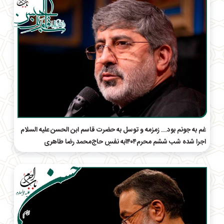
غم به جونم بود... زمزمه و توسل به حضرت قاسم ابن الحسن علیه السلام
اجرا شده شب ششم محرم۱۴۰۴به نفسِ حاج‌محمد رضا طاهری