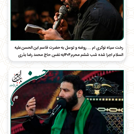
رخت سیاه نو‌کری ام ... روضه و توسل به حضرت قاسم ابن الحسن علیه
السلام اجرا شده شب ششم محرم۱۴۰۴به نفسِ حاج‌ محمد رضا بذری