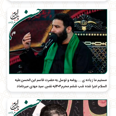
مستیم ما ز باده ی ... روضه و توسل به حضرت قاسم ابن الحسن علیه
السلام اجرا شده شب ششم محرم۱۴۰۴به نفسِ سید مهدی میرداماد