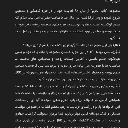
درباره ما
مجموعه "باب الحرم" از سال 90 فعالیت خود را در حوزه فرهنگی و مذهبی
شروع نموده و پس از گذشت این سال ها، با عنایت حضرات اهل بیت سلام الله
علیهم توانسته است به عنوان مرجعی در حوزه متون صحیحه روضه و نیز متون و
سبک نوحه و مولودی مورد استفاده سخنرانان مادحین و دوستداران اهل بیت
قرار گیرد.
فعالیتهای این مجموعه در غالب کارگروههای متشکله ، به شرح ذیل میباشد :
کارگروه متن روضه : که در این حوزه خادمان مجموعه با نیات پاک خود و بدون
هیچگونه چشم داشتی ، آخرین جلسات روضه و سخنرانی های مختلف در
مناسبت ها را بصورت متن پیاده سازی نموده و در نهایت پس از صحت سنجی
متون روضه و محتوای اشعار استفاده شده، متن به همراه صوت مربوطه در کانال
متن روضه بارگزاری و در اختیار خادمین این آستان قرار میگیرد.
گارگروه جهادی و خیریه : متشکل از جهادگران با اخلاص در غالب نقاط کشور بوده
که با شناسایی موارد مورد نیاز در مناطق کم برخوردار و نیازمند ، با مشارکت شما
همراهان گرامی در خانواده بزرک باب الحرم سعی نموده تا گره ای از مشکلات
این خانوادها باز و در راستای فرمایشات رهبر معظم انقلاب درخصوص مواسات
همدلی و کمک مومنانه گامی موثر بردارند شما عزیزان میتوانید گزارشات جهادی
و خیریه را با هشتک #گزارش_خیریه در کانال متن روضه یا از طریق لینک
مربوطه در این سایت مشاهده نموده و در صورت تمایل خود نیز سهمی در این